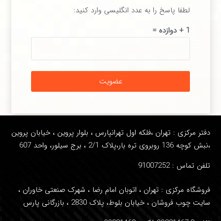
لطفا پاسخ را به عدد انگلیسی وارد کنید:
1 + دوازده =
عضویت
دفتر مرکزی : تهران ،فلکه اول تهرانپارس ، بلوار پروین ، خیابان پروین
،نبش کوچه 136 روبروی تره بار،پلاک 2/1 ، برج سیلور، واحد 607
تلفن تماس : 91007252
فروشگاه مرکزی : تهران ، اتوبان امام رضا ، شهرک صنعتی خاوران ،
سایت چوب فروشان ، خیابان بلوط، پلاک 2830 ، بازرگانی پارس