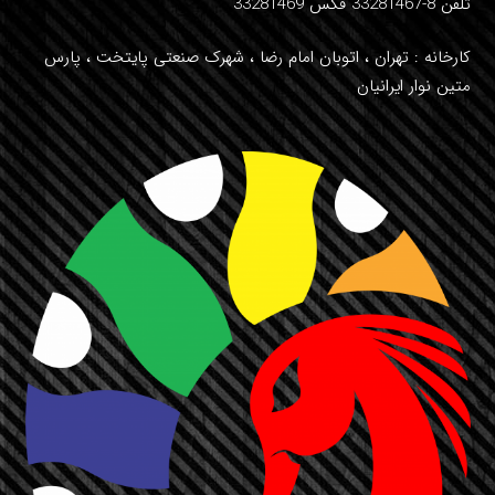
تلفن 8-33281467 فکس 33281469
کارخانه : تهران ، اتوبان امام رضا ، شهرک صنعتی پایتخت ، پارس
متین نوار ایرانیان