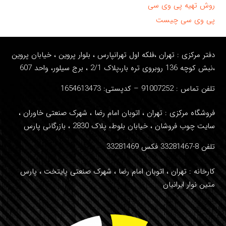
روش تهیه پی وی سی
پی وی سی چیست
دفتر مرکزی : تهران ،فلکه اول تهرانپارس ، بلوار پروین ، خیابان پروین
،نبش کوچه 136 روبروی تره بار،پلاک 2/1 ، برج سیلور، واحد
607
تلفن تماس : 91007252
– کدپستی: 1654613473
فروشگاه مرکزی : تهران ، اتوبان امام رضا ، شهرک صنعتی خاوران ،
سایت چوب فروشان ، خیابان بلوط، پلاک 2830 ، بازرگانی پارس
تلفن 8-33281467 فکس 33281469
کارخانه : تهران ، اتوبان امام رضا ، شهرک صنعتی پایتخت ، پارس
متین نوار ایرانیان