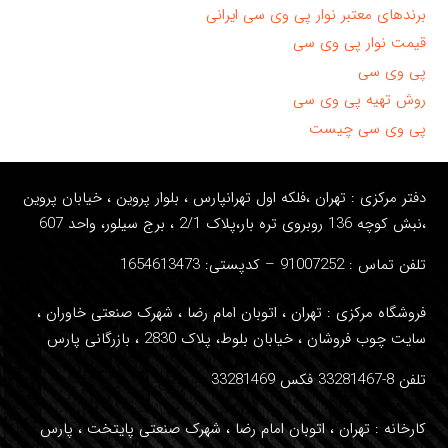
برندهای معتبر نوار پی وی سی ایرانی
قیمت نوار پی وی سی
پی وی سی
روش تهیه پی وی سی
پی وی سی چیست
دفتر مرکزی : تهران ،فلکه اول تهرانپارس ، بلوار پروین ، خیابان پروین
،نبش کوچه 136 روبروی تره بار،پلاک 2/1 ، برج سیلور، واحد
607
تلفن تماس : 91007252
– کدپستی: 1654613473
فروشگاه مرکزی : تهران ، اتوبان امام رضا ، شهرک صنعتی خاوران ،
سایت چوب فروشان ، خیابان بلوط، پلاک 2830 ، بازرگانی پارس
تلفن 8-33281467 فکس 33281469
کارخانه : تهران ، اتوبان امام رضا ، شهرک صنعتی پایتخت ، پارس