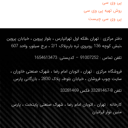
پی وی سی
روش تهیه پی وی سی
پی وی سی چیست
دفتر مرکزی : تهران ،فلکه اول تهرانپارس ، بلوار پروین ، خیابان پروین
،نبش کوچه 136 روبروی تره بار،پلاک 2/1 ، برج سیلور، واحد
607
تلفن تماس : 91007252
– کدپستی: 1654613473
فروشگاه مرکزی : تهران ، اتوبان امام رضا ، شهرک صنعتی خاوران ،
سایت چوب فروشان ، خیابان بلوط، پلاک 2830 ، بازرگانی پارس
تلفن 8-33281467 فکس 33281469
کارخانه : تهران ، اتوبان امام رضا ، شهرک صنعتی پایتخت ، پارس
متین نوار ایرانیان