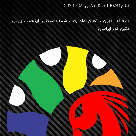
تلفن 8-33281467 فکس 33281469
کارخانه : تهران ، اتوبان امام رضا ، شهرک صنعتی پایتخت ، پارس
متین نوار ایرانیان